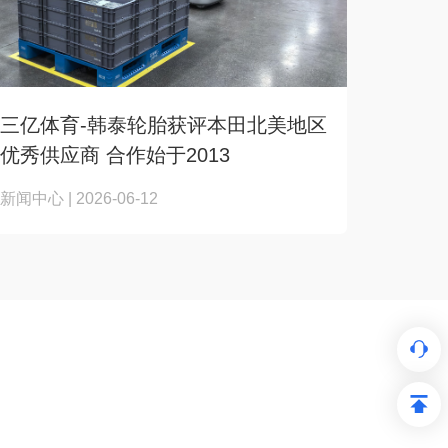
三亿体育-韩泰轮胎获评本田北美地区
优秀供应商 合作始于2013
新闻中心 | 2026-06-12