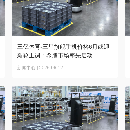
三亿体育-三星旗舰手机价格6月或迎
新轮上调：希腊市场率先启动
新闻中心 | 2026-06-12