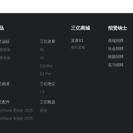
品
三亿商城
招贤纳士
灵犀X1
高端招聘
亿远征
三亿灵犀
整机套餐
社会招聘
 旗舰版
X1
校园招聘
 青春版
X2
实习招聘
D1Ultra
D1 Pro
亿精灵
三亿绝尘
C5
亿配件
三亿甄选
niHand 灵动款 2025
夏澜
niHand 专业款 2025