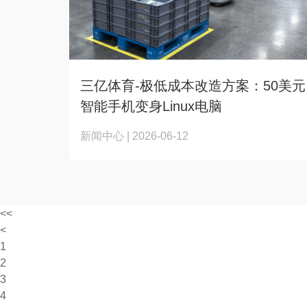
三亿体育-极低成本改造方案：50美元
智能手机变身Linux电脑
新闻中心 | 2026-06-12
<<
<
1
2
3
4