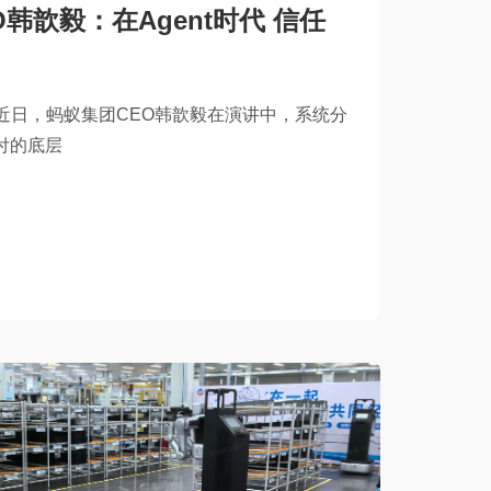
O韩歆毅：在Agent时代 信任
日，蚂蚁集团CEO韩歆毅在演讲中，系统分
付的底层